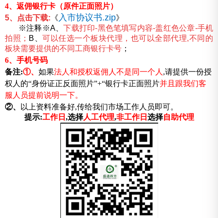
4、返佣银行卡（原件正面照片）
入市协议书.zip
5、点击下载:
《
》
※注释※A、
下载打印-黑色笔填写内容-盖红色公章-手机
拍照；
B、
可以任选一个板块代理，也可以全部代理,不同的
板块需要提供的不同工商银行卡号
；
6、手机号码
备注:
①
、
如果
法人和授权返佣人不是同一个人
,请提供一份授
权人的“身份证正反面照片”+“银行卡正面照片
并且跟我们客
服人员提前说明一下。
②、
以上资料准备好,传给我们市场工作人员即可。
提示:
工作日
,选择
人工代理
,
非工作日
选择
自助代理