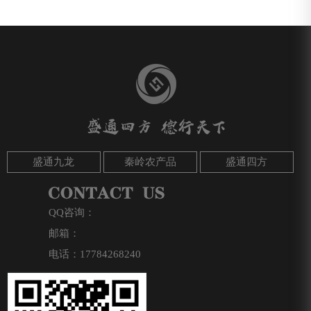
盛通九龙
秦岭农产品
盛通四方
QQ咨询：
邮箱：
电话：17784268240