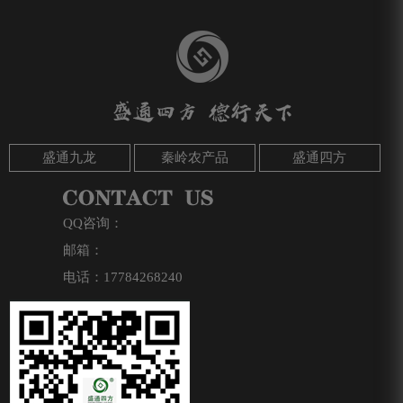
盛通九龙
秦岭农产品
盛通四方
QQ咨询：
邮箱：
电话：17784268240