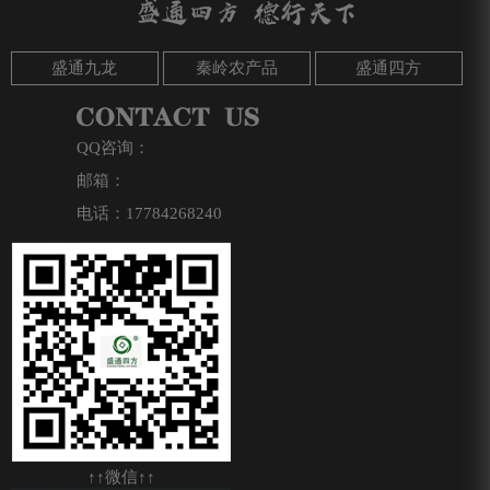
盛通九龙
秦岭农产品
盛通四方
QQ咨询：
邮箱：
电话：17784268240
↑↑微信↑↑