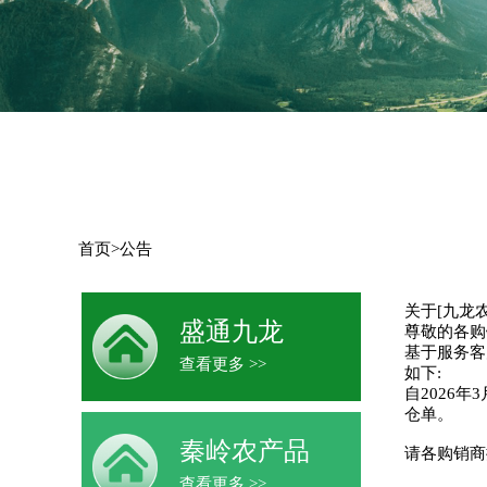
首页
>
公告
关于[九龙
盛通九龙
尊敬的各购
基于服务客
查看更多 >>
如下:
自2026年
仓单。
秦岭农产品
请各购销商
查看更多 >>