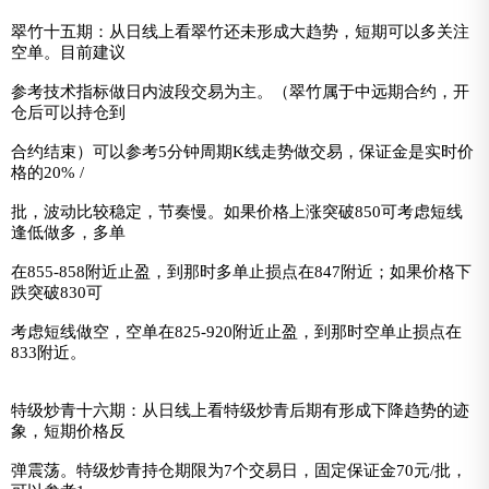
翠竹十五期：从日线上看翠竹还未形成大趋势，短期可以多关注
空单。目前建议
参考技术指标做日内波段交易为主。（翠竹属于中远期合约，开
仓后可以持仓到
合约结束）可以参考5分钟周期K线走势做交易，保证金是实时价
格的20% /
批，波动比较稳定，节奏慢。如果价格上涨突破850可考虑短线
逢低做多，多单
在855-858附近止盈，到那时多单止损点在847附近；如果价格下
跌突破830可
考虑短线做空，空单在825-920附近止盈，到那时空单止损点在
833附近。
特级炒青十六期：从日线上看特级炒青后期有形成下降趋势的迹
象，短期价格反
弹震荡。特级炒青持仓期限为7个交易日，固定保证金70元/批，