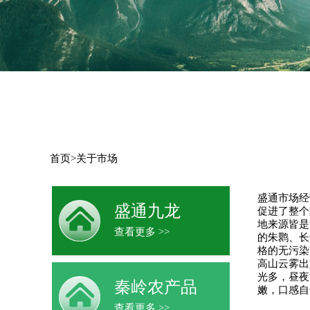
首页
>
关于市场
盛通市场经
盛通九龙
促进了整个
地来源皆是
查看更多 >>
的朱鹮、长
格的无污染
高山云雾出
光多，昼夜
秦岭农产品
嫩，口感自然
查看更多 >>