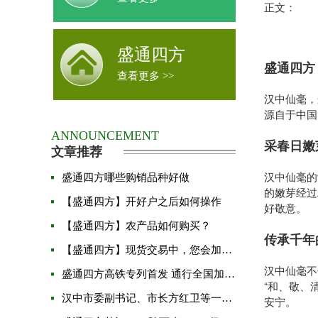
正文：
盛通四方
盛通四方
查看更多 >>
汉中仙毫，
源自于中国
ANNOUNCEMENT
采春日嫩
文章推荐
汉中仙毫的
盛通四方哪些购销品种好做
的嫩芽经过
【盛通四方】开好户之后如何操作
好敬意。
【盛通四方】农产品如何购买？
传承千年
【盛通四方】现货交易中，您会加仓吗？
汉中仙毫不
盛通四方高铁专列首发 通行全国加速品牌发展
“和、敬、
汉中市委副书记、市长方红卫等一行人莅临盛通四方企业进行视察指导工作
安宁。