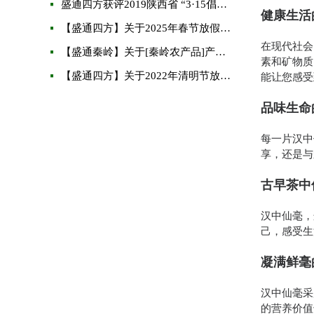
盛通四方获评2019陕西省 “3·15倡导诚信经营示范单位企业” 以诚信再创未来
健康生活
【盛通四方】关于2025年春节放假的通知
在现代社会
【盛通秦岭】关于[秦岭农产品]产品交收的通知
素和矿物质
能让您感受
【盛通四方】关于2022年清明节放假通知
品味生命
每一片汉中
享，还是与
古早茶中
汉中仙毫，
己，感受生
凝满鲜毫
汉中仙毫采
的营养价值