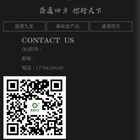
盛通九龙
秦岭农产品
盛通四方
QQ咨询：
邮箱：
电话：17784268240