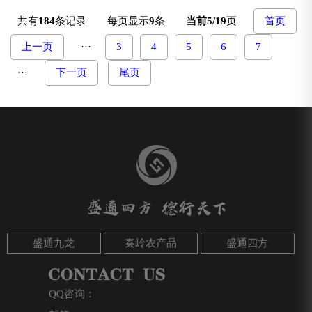
共有
184
条记录
每页显示
9
条
当前5/19
页
首页
上一页
···
3
4
5
6
7
···
下一页
尾页
盛通九龙
秦岭农产品
盛通四方
QQ咨询：