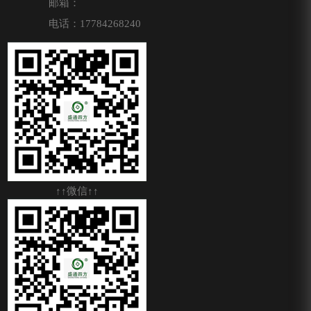
邮箱：
电话：17784268240
↑↑微信↑↑