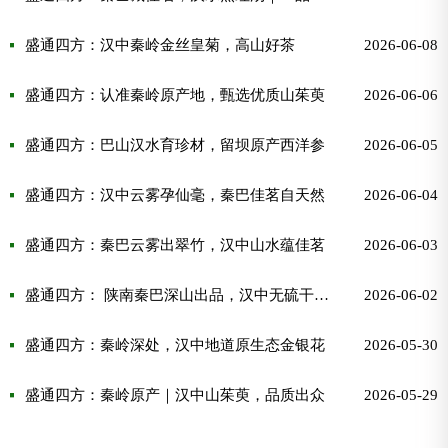
盛通四方：汉中秦岭金丝皇菊，高山好茶
2026-06-08
盛通四方：认准秦岭原产地，甄选优质山茱萸
2026-06-06
盛通四方：巴山汉水育珍材，留坝原产西洋参
2026-06-05
盛通四方：汉中云雾孕仙毫，秦巴佳茗自天然
2026-06-04
盛通四方：秦巴云雾出翠竹，汉中山水蕴佳茗
2026-06-03
盛通四方： 陕南秦巴深山出品，汉中无硫干黑木耳
2026-06-02
盛通四方：秦岭深处，汉中地道原生态金银花
2026-05-30
盛通四方：秦岭原产｜汉中山茱萸，品质出众
2026-05-29